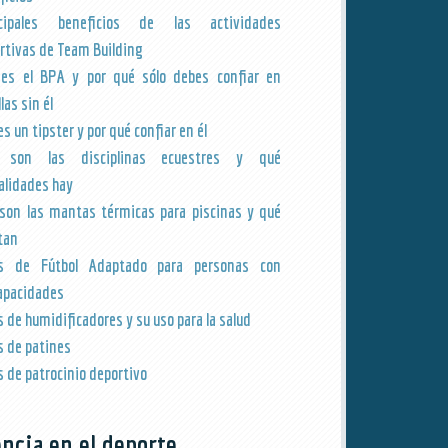
ncipales beneficios de las actividades
rtivas de Team Building
es el BPA y por qué sólo debes confiar en
las sin él
s un tipster y por qué confiar en él
 son las disciplinas ecuestres y qué
lidades hay
son las mantas térmicas para piscinas y qué
tan
os de Fútbol Adaptado para personas con
apacidades
s de humidificadores y su uso para la salud
s de patines
s de patrocinio deportivo
encia en el deporte