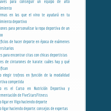
laves para conseguir un equipo de alto
imiento
rmas en las que el vino te ayudará en tu
imiento deportivo
zones para personalizar la ropa deportiva de un
po
ficios de hacer deporte en época de exámenes
ersitarios
es para encontrar citas con chicas deportistas
res de cinturones de karate: cuáles hay y qué
ifican
 elegir trofeos en función de la modalidad
rtiva competida
o es el Curso en Nutrición Deportiva y
ementación de FiveStarsFitness
 ligar en Vigo haciendo deporte
 ligar haciendo deporte: consejos de expertas