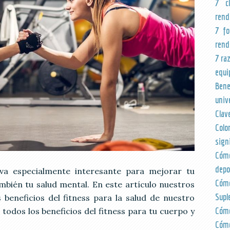
7 c
rend
7 fo
rend
7 ra
equi
Bene
univ
Clav
Colo
sign
Cómo
depo
iva especialmente interesante para mejorar tu
Cóm
ambién tu salud mental. En este artículo nuestros
Supl
 beneficios del fitness para la salud de nuestro
Cómo
todos los beneficios del fitness para tu cuerpo y
Cómo