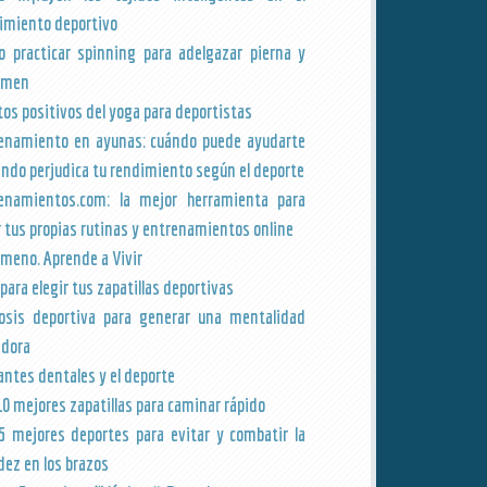
imiento deportivo
 practicar spinning para adelgazar pierna y
omen
tos positivos del yoga para deportistas
enamiento en ayunas: cuándo puede ayudarte
ándo perjudica tu rendimiento según el deporte
enamientos.com: la mejor herramienta para
r tus propias rutinas y entrenamientos online
meno. Aprende a Vivir
 para elegir tus zapatillas deportivas
osis deportiva para generar una mentalidad
dora
antes dentales y el deporte
10 mejores zapatillas para caminar rápido
5 mejores deportes para evitar y combatir la
idez en los brazos