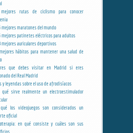
ol
 mejores rutas de ciclismo para conocer
venia
5 mejores maratones del mundo
5 mejores patinetes eléctricos para adultos
8 mejores auriculares deportivos
mejores hábitos para mantener una salud de
ro
res que debes visitar en Madrid si eres
ionado del Real Madrid
s y leyendas sobre el uso de afrodisíacos
 qué sirve realmente un electroestimulador
ular
qué los videojuegos son considerados un
te oficial
oterapia: en qué consiste y cuáles son sus
ficios