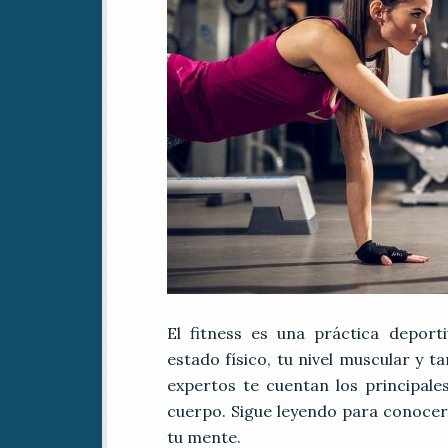
El fitness es una práctica deport
estado físico, tu nivel muscular y t
expertos te cuentan los principales
cuerpo. Sigue leyendo para conocer 
tu mente.