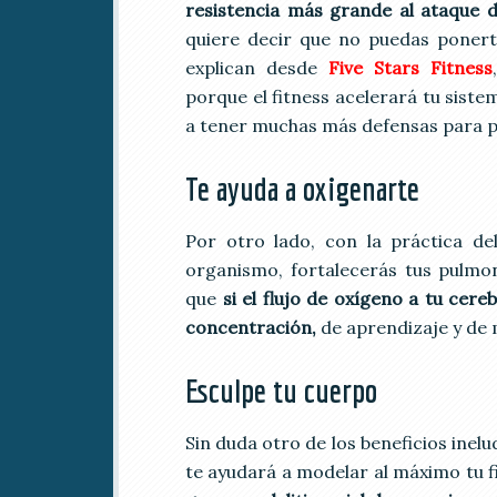
resistencia más grande al ataque d
quiere decir que no puedas poner
explican desde
Five Stars Fitness
porque el fitness acelerará tu sis
a tener muchas más defensas para 
Te ayuda a oxigenarte
Por otro lado, con la práctica de
organismo, fortalecerás tus pulmon
que
si el flujo de oxígeno a tu ce
concentración,
de aprendizaje y de 
Esculpe tu cuerpo
Sin duda otro de los beneficios inelu
te ayudará a modelar al máximo tu f