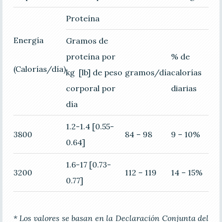
Proteína
Energía
Gramos de
proteína por
% de
(Calorías/día)
kg [lb] de peso
gramos/día
calorías
corporal por
diarias
día
1.2-1.4 [0.55-
3800
84 – 98
9 – 10%
0.64]
1.6-17 [0.73-
3200
112 – 119
14 – 15%
0.77]
* Los valores se basan en la Declaración Conjunta del