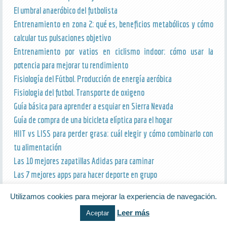
El umbral anaeróbico del futbolista
Entrenamiento en zona 2: qué es, beneficios metabólicos y cómo
calcular tus pulsaciones objetivo
Entrenamiento por vatios en ciclismo indoor: cómo usar la
potencia para mejorar tu rendimiento
Fisiología del Fútbol. Producción de energía aeróbica
Fisiologia del futbol. Transporte de oxigeno
Guía básica para aprender a esquiar en Sierra Nevada
Guía de compra de una bicicleta elíptica para el hogar
HIIT vs LISS para perder grasa: cuál elegir y cómo combinarlo con
tu alimentación
Las 10 mejores zapatillas Adidas para caminar
Las 7 mejores apps para hacer deporte en grupo
Las 8 mejores cintas de correr sin motor
Utilizamos cookies para mejorar la experiencia de navegación.
Los 5 mejores aplicaciones para running
Leer más
Aceptar
Los 6 mejores bañadores deportivos