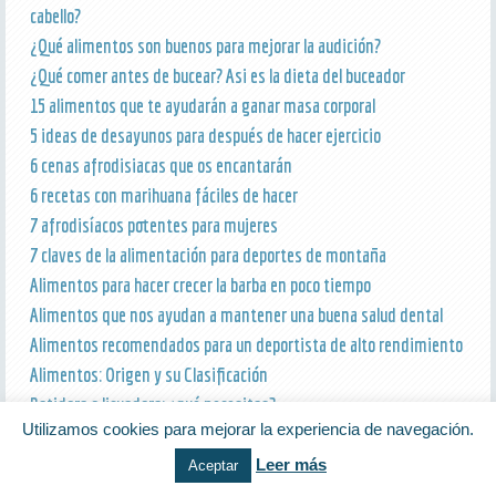
cabello?
¿Qué alimentos son buenos para mejorar la audición?
¿Qué comer antes de bucear? Asi es la dieta del buceador
15 alimentos que te ayudarán a ganar masa corporal
5 ideas de desayunos para después de hacer ejercicio
6 cenas afrodisiacas que os encantarán
6 recetas con marihuana fáciles de hacer
7 afrodisíacos potentes para mujeres
7 claves de la alimentación para deportes de montaña
Alimentos para hacer crecer la barba en poco tiempo
Alimentos que nos ayudan a mantener una buena salud dental
Alimentos recomendados para un deportista de alto rendimiento
Alimentos: Origen y su Clasificación
Batidora o licuadora: ¿qué necesitas?
Utilizamos cookies para mejorar la experiencia de navegación.
Beneficios de la trufa para la salud
Beneficios e inconvenientes de la alimentación basada en las
Leer más
Aceptar
conservas