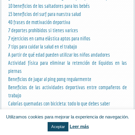
10 beneficios de los saltadores para los bebés
15 beneficios del surf para nuestra salud
40 frases de motivación deportiva
7 deportes prohibidos si tienes varices
7 ejercicios en cama elástica aptos para niños
7 tips para cuidar la salud en el trabajo
A partir de qué edad pueden utilizar los niños andadores
Actividad física para eliminar la retención de líquidos en las
piernas
Beneficios de jugar al ping pong regularmente
Beneficios de las actividades deportivas entre compañeros de
trabajo
Calorías quemadas con bicicleta: todo lo que debes saber
Ciclismo indoor en casa: cómo elegir entre bicicleta inteligente,
Utilizamos cookies para mejorar la experiencia de navegación.
rodillo y ciclo indoor
Leer más
Aceptar
Claves y beneficios para el cuerpo y la mente del masaje tántrico