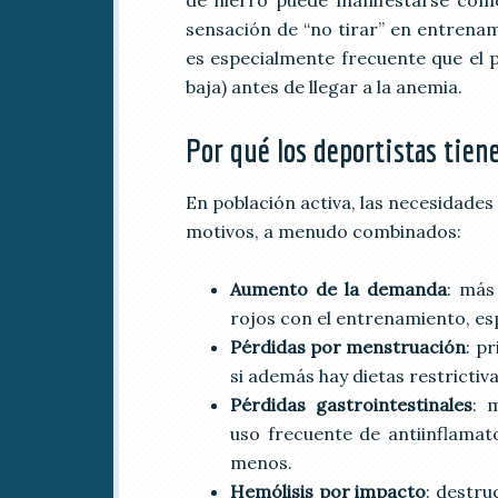
sensación de “no tirar” en entrena
es especialmente frecuente que e
baja) antes de llegar a la anemia.
Por qué los deportistas tien
En población activa, las necesidade
motivos, a menudo combinados:
Aumento de la demanda
: más
rojos con el entrenamiento, es
Pérdidas por menstruación
: p
si además hay dietas restrictiv
Pérdidas gastrointestinales
: 
uso frecuente de antiinflamat
menos.
Hemólisis por impacto
: destru