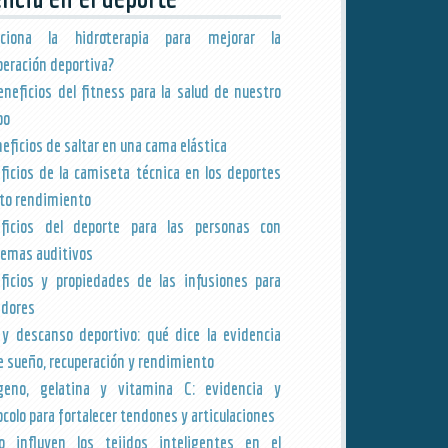
nciona la hidroterapia para mejorar la
peración deportiva?
eneficios del fitness para la salud de nuestro
po
neficios de saltar en una cama elástica
ficios de la camiseta técnica en los deportes
lto rendimiento
ficios del deporte para las personas con
lemas auditivos
ficios y propiedades de las infusiones para
edores
y descanso deportivo: qué dice la evidencia
e sueño, recuperación y rendimiento
geno, gelatina y vitamina C: evidencia y
ocolo para fortalecer tendones y articulaciones
 influyen los tejidos inteligentes en el