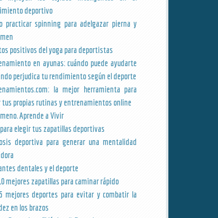
imiento deportivo
 practicar spinning para adelgazar pierna y
omen
tos positivos del yoga para deportistas
enamiento en ayunas: cuándo puede ayudarte
ándo perjudica tu rendimiento según el deporte
enamientos.com: la mejor herramienta para
r tus propias rutinas y entrenamientos online
meno. Aprende a Vivir
 para elegir tus zapatillas deportivas
osis deportiva para generar una mentalidad
dora
antes dentales y el deporte
10 mejores zapatillas para caminar rápido
5 mejores deportes para evitar y combatir la
idez en los brazos