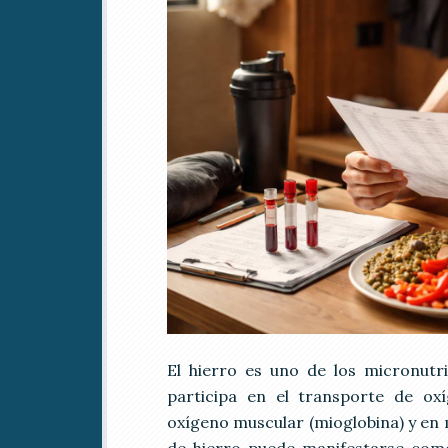
El hierro es uno de los micronutr
participa en el transporte de ox
oxígeno muscular (mioglobina) y en m
de hierro puede manifestarse como