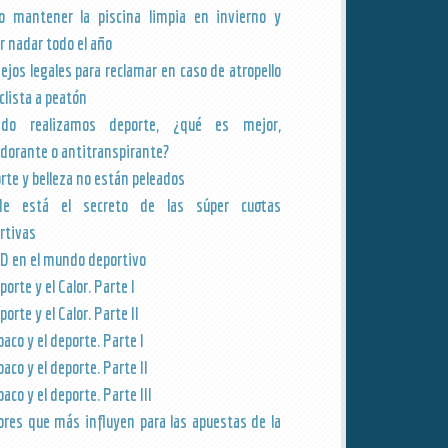
 mantener la piscina limpia en invierno y
r nadar todo el año
ejos legales para reclamar en caso de atropello
clista a peatón
ndo realizamos deporte, ¿qué es mejor,
dorante o antitranspirante?
rte y belleza no están peleados
de está el secreto de las súper cuotas
rtivas
BD en el mundo deportivo
porte y el Calor. Parte I
porte y el Calor. Parte II
baco y el deporte. Parte I
baco y el deporte. Parte II
baco y el deporte. Parte III
ores que más influyen para las apuestas de la