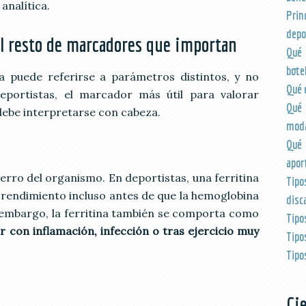
analítica.
Pri
depo
 el resto de marcadores que importan
Qué 
botel
ca puede referirse a parámetros distintos, y no
Qué e
eportistas, el marcador más útil para valorar
Qué
debe interpretarse con cabeza.
moda
Qué 
apor
ierro del organismo. En deportistas, una ferritina
Tip
r rendimiento incluso antes de que la hemoglobina
disc
in embargo, la ferritina también se comporta como
Tipo
r con inflamación, infección o tras ejercicio muy
Tipo
Tipo
Ci