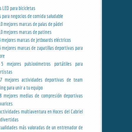
s LED para bicicletas
s para negocios de comida saludable
10 mejores marcas de palas de pádel
10 mejores marcas de patines
3 mejores marcas de jetboards eléctricos
5 mejores marcas de zapatillas deportivas para
bre
5 mejores pulsioximetros portátiles para
rtistas
7 mejores actividades deportivas de team
ing para unir a tu equipo
8 mejores medias de compresión deportivas
 varices
actividades multiaventura en Hoces del Cabriel
divertidas
cualidades más valoradas de un entrenador de