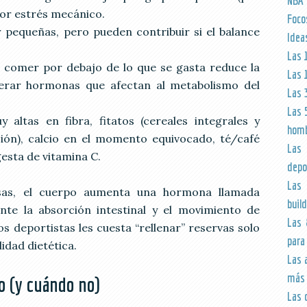
NBA
por estrés mecánico.
Foco
r pequeñas, pero pueden contribuir si el balance
Idea
Las 
: comer por debajo de lo que se gasta reduce la
Las 
terar hormonas que afectan al metabolismo del
Las 
Las 
y altas en fibra, fitatos (cereales integrales y
hom
ión), calcio en el momento equivocado, té/café
Las 
gesta de vitamina C.
depo
Las 
sas, el cuerpo aumenta una hormona llamada
build
te la absorción intestinal y el movimiento de
Las 
os deportistas les cuesta “rellenar” reservas solo
para
idad dietética.
Las 
más 
o (y cuándo no)
Las 