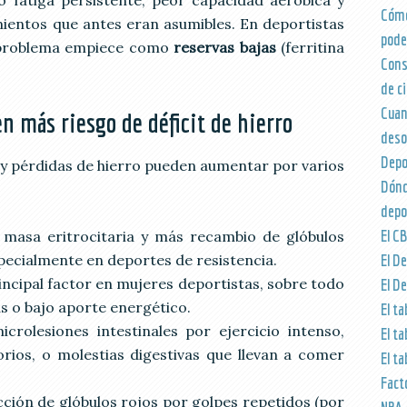
Cómo
mientos que antes eran asumibles. En deportistas
pode
l problema empiece como
reservas bajas
(ferritina
Cons
de ci
Cua
en más riesgo de déficit de hierro
deso
Depo
s y pérdidas de hierro pueden aumentar por varios
Dón
depo
El C
 masa eritrocitaria y más recambio de glóbulos
pecialmente en deportes de resistencia.
El De
rincipal factor en mujeres deportistas, sobre todo
El De
as o bajo aporte energético.
El ta
microlesiones intestinales por ejercicio intenso,
El ta
orios, o molestias digestivas que llevan a comer
El ta
Fact
cción de glóbulos rojos por golpes repetidos (por