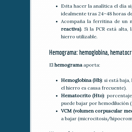
Evita hacer la analítica el día
idealmente tras 24–48 horas de
Acompaña la ferritina de un
reactiva)
. Si la PCR está alta,
hierro utilizable.
Hemograma: hemoglobina, hematocri
El
hemograma
aporta:
Hemoglobina (Hb)
: si está baj
el hierro es causa frecuente).
Hematocrito (Hto)
: porcentaje
puede bajar por hemodilución (
VCM (volumen corpuscular med
a bajar (microcitosis/hipocromí