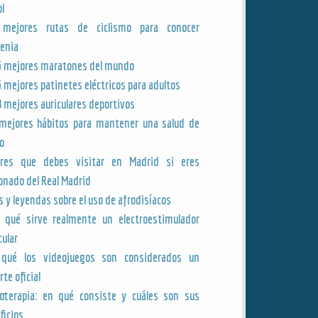
ol
 mejores rutas de ciclismo para conocer
venia
5 mejores maratones del mundo
5 mejores patinetes eléctricos para adultos
8 mejores auriculares deportivos
mejores hábitos para mantener una salud de
ro
res que debes visitar en Madrid si eres
ionado del Real Madrid
s y leyendas sobre el uso de afrodisíacos
 qué sirve realmente un electroestimulador
ular
qué los videojuegos son considerados un
te oficial
oterapia: en qué consiste y cuáles son sus
ficios