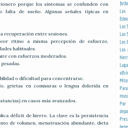
futb
aicionero porque los síntomas se confunden con
Las
o falta de sueño. Algunas señales típicas en
Eslo
Los 
ta recuperación entre sesiones.
Los 
peor ritmo a misma percepción de esfuerzo,
Los 
dades habituales.
Los 
 aire con esfuerzos moderados.
hier
s pesadas.
Luga
afic
abilidad o dificultad para concentrarse.
Mito
llo, grietas en comisuras o lengua dolorida en
Para
musc
sustancias) en casos más avanzados.
Por 
depor
ca déficit de hierro. La clave es la persistencia
Pres
ento de volumen, menstruación abundante, dieta
bene