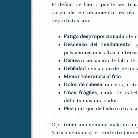
El déficit de hierro puede ser tr
carga de entrenamiento, estrés 
deportistas son:
Fatiga desproporcionada
y len
Descenso del rendimiento
: 
pulsaciones más altas a intensi
Disnea
o sensación de falta de
Debilidad
, sensación de pierna
Menor tolerancia al frío
.
Dolor de cabeza
, mareos, irrit
Uñas frágiles
, caída de cabe
déficits más marcados.
Pica
(antojos de hielo u otras 
Ojo: tener una semana mala no impli
(varias semanas), el contexto (aum