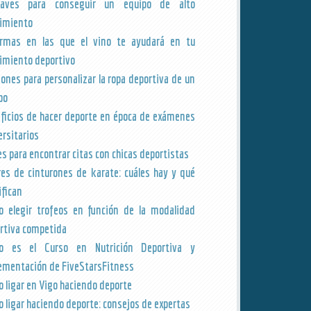
laves para conseguir un equipo de alto
imiento
rmas en las que el vino te ayudará en tu
imiento deportivo
zones para personalizar la ropa deportiva de un
po
ficios de hacer deporte en época de exámenes
ersitarios
es para encontrar citas con chicas deportistas
res de cinturones de karate: cuáles hay y qué
ifican
 elegir trofeos en función de la modalidad
rtiva competida
o es el Curso en Nutrición Deportiva y
ementación de FiveStarsFitness
 ligar en Vigo haciendo deporte
 ligar haciendo deporte: consejos de expertas