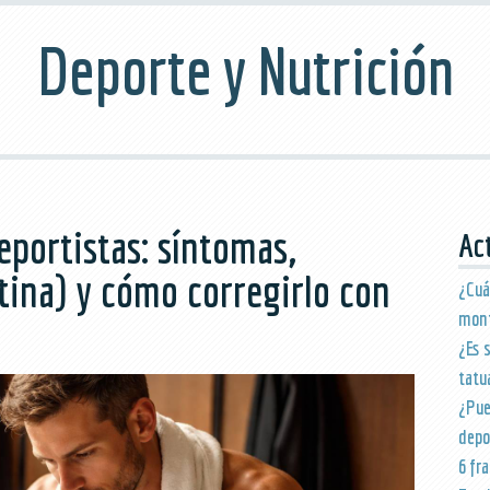
Deporte y Nutrición
deportistas: síntomas,
Ac
itina) y cómo corregirlo con
¿Cu
mon
¿Es 
tatu
¿Pu
depo
6 fr