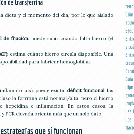
ión de transferrina
rend
Cómo
a dieta y el momento del día, por lo que aislado
abd
Efec
 de fijación
: puede subir cuando falta hierro (el
Entr
y cu
SAT)
: estima cuánto hierro circula disponible. Una
Entr
isponibilidad para fabricar hemoglobina.
crea
Fenó
Guía
Hipn
nflamatorios), puede existir
déficit funcional
: las
gana
uso la ferritina está normal/alta, pero el hierro
Impl
e hepcidina e inflamación. En estos casos, la
Las 
y PCR elevada orienta más que un solo dato.
Los 
flac
estrategias que sí funcionan