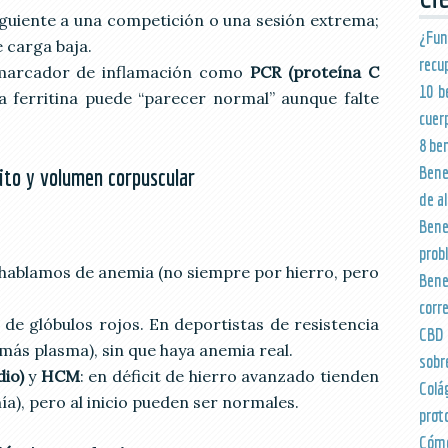
 siguiente a una competición o una sesión extrema;
¿Fu
 carga baja.
recu
 marcador de inflamación como
PCR (proteína C
10 b
 la ferritina puede “parecer normal” aunque falte
cuer
8 be
Bene
to y volumen corpuscular
de a
Bene
prob
a, hablamos de anemia (no siempre por hierro, pero
Bene
corr
 de glóbulos rojos. En deportistas de resistencia
CBD 
más plasma), sin que haya anemia real.
sobr
io)
y
HCM
: en déficit de hierro avanzado tienden
Colá
a), pero al inicio pueden ser normales.
prot
Cómo