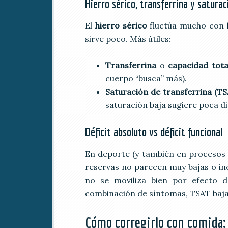
Hierro sérico, transferrina y saturac
El
hierro sérico
fluctúa mucho con l
sirve poco. Más útiles:
Transferrina
o
capacidad total
cuerpo “busca” más).
Saturación de transferrina (T
saturación baja sugiere poca d
Déficit absoluto vs déficit funcional
En deporte (y también en procesos i
reservas no parecen muy bajas o incl
no se moviliza bien por efecto d
combinación de síntomas, TSAT baja 
Cómo corregirlo con comida: 