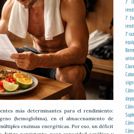
7 c
rend
7 fo
rend
7 ra
equi
Bene
univ
Clav
Colo
sign
Cómo
depo
Cóm
ientes más determinantes para el rendimiento:
Supl
ígeno (hemoglobina), en el almacenamiento de
Cómo
últiples enzimas energéticas. Por eso, un déficit
Cómo
 fatiga persistente, peor capacidad aeróbica y