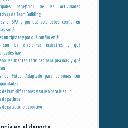
ncipales beneficios de las actividades
rtivas de Team Building
es el BPA y por qué sólo debes confiar en
las sin él
s un tipster y por qué confiar en él
 son las disciplinas ecuestres y qué
lidades hay
son las mantas térmicas para piscinas y qué
tan
os de Fútbol Adaptado para personas con
apacidades
s de humidificadores y su uso para la salud
s de patines
s de patrocinio deportivo
encia en el deporte