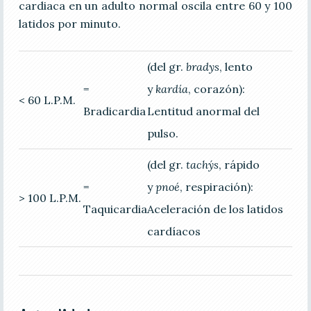
cardiaca en un adulto normal oscila entre 60 y 100
latidos por minuto.
(del gr.
bradys
, lento
=
y
kardía
, corazón):
< 60 L.P.M.
Bradicardia
Lentitud anormal del
pulso.
(del gr.
tachýs
, rápido
=
y
pnoé
, respiración):
> 100 L.P.M.
Taquicardia
Aceleración de los latidos
cardíacos