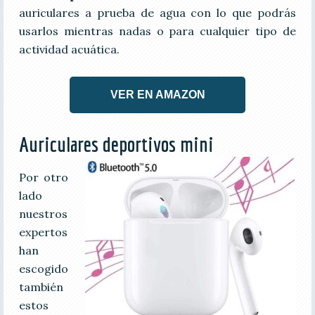
auriculares a prueba de agua con lo que podrás
usarlos mientras nadas o para cualquier tipo de
actividad acuática.
VER EN AMAZON
Auriculares deportivos mini
Por otro
lado
nuestros
expertos
han
escogido
también
estos