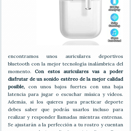
encontramos unos auriculares deportivos
bluetooth con la mejor tecnología inalámbrica del
momento.
Con estos auriculares vas a poder
disfrutar de un sonido estéreo de la mejor calidad
posible,
con unos bajos fuertes con una baja
latencia para jugar o escuchar música y vídeos.
Además, si los quieres para practicar deporte
debes saber que podrás usarlos incluso para
realizar y responder llamadas mientras entrenas.
Se ajustarán a la perfección a tu rostro y cuentan