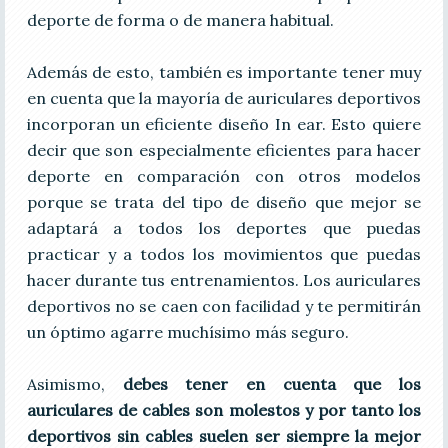
deporte de forma o de manera habitual.
Además de esto, también es importante tener muy
en cuenta que la mayoría de auriculares deportivos
incorporan un eficiente diseño In ear. Esto quiere
decir que son especialmente eficientes para hacer
deporte en comparación con otros modelos
porque se trata del tipo de diseño que mejor se
adaptará a todos los deportes que puedas
practicar y a todos los movimientos que puedas
hacer durante tus entrenamientos. Los auriculares
deportivos no se caen con facilidad y te permitirán
un óptimo agarre muchísimo más seguro.
Asimismo,
debes tener en cuenta que los
auriculares de cables son molestos y por tanto los
deportivos sin cables suelen ser siempre la mejor