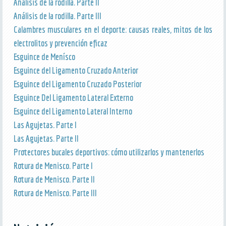
Análisis de la rodilla. Parte II
Análisis de la rodilla. Parte III
Calambres musculares en el deporte: causas reales, mitos de los
electrolitos y prevención eficaz
Esguince de Menísco
Esguince del Ligamento Cruzado Anterior
Esguince del Ligamento Cruzado Posterior
Esguince Del Ligamento Lateral Externo
Esguince del Ligamento Lateral Interno
Las Agujetas. Parte I
Las Agujetas. Parte II
Protectores bucales deportivos: cómo utilizarlos y mantenerlos
Rotura de Menisco. Parte I
Rotura de Menisco. Parte II
Rotura de Menisco. Parte III