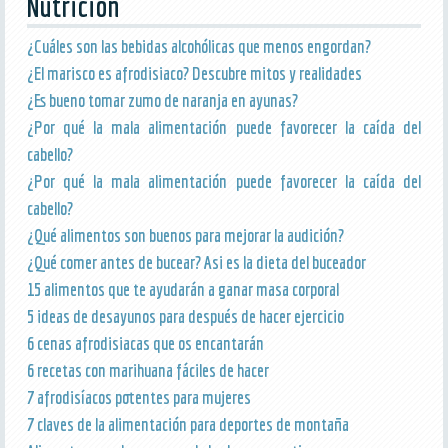
Nutrición
¿Cuáles son las bebidas alcohólicas que menos engordan?
¿El marisco es afrodisiaco? Descubre mitos y realidades
¿Es bueno tomar zumo de naranja en ayunas?
¿Por qué la mala alimentación puede favorecer la caída del
cabello?
¿Por qué la mala alimentación puede favorecer la caída del
cabello?
¿Qué alimentos son buenos para mejorar la audición?
¿Qué comer antes de bucear? Asi es la dieta del buceador
15 alimentos que te ayudarán a ganar masa corporal
5 ideas de desayunos para después de hacer ejercicio
6 cenas afrodisiacas que os encantarán
6 recetas con marihuana fáciles de hacer
7 afrodisíacos potentes para mujeres
7 claves de la alimentación para deportes de montaña