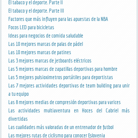
El tabaco y el deporte. Parte II
El tabaco y el deporte. Parte III
Factores que más influyen para las apuestas de la NBA
Focos LED para bicicletas
Ideas para negocios de comida saludable
Las 10 mejores marcas de palas de pádel
Las 10 mejores marcas de patines
Las 3 mejores marcas de jetboards eléctricos
Las 5 mejores marcas de zapatillas deportivas para hombre
Las 5 mejores pulsioximetros portátiles para deportistas
Las 7 mejores actividades deportivas de team building para unir
a tu equipo
Las 8 mejores medias de compresión deportivas para varices
Las actividades multiaventura en Hoces del Cabriel más
divertidas
Las cualidades más valoradas de un entrenador de futbol
Las mejores rutas de ciclismo para conocer Eslovenia