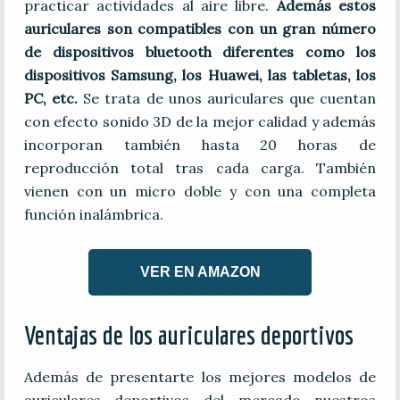
practicar actividades al aire libre.
Además estos
auriculares son compatibles con un gran número
de dispositivos bluetooth diferentes como los
dispositivos Samsung, los Huawei, las tabletas, los
PC, etc.
Se trata de unos auriculares que cuentan
con efecto sonido 3D de la mejor calidad y además
incorporan también hasta 20 horas de
reproducción total tras cada carga. También
vienen con un micro doble y con una completa
función inalámbrica.
VER EN AMAZON
Ventajas de los auriculares deportivos
Además de presentarte los mejores modelos de