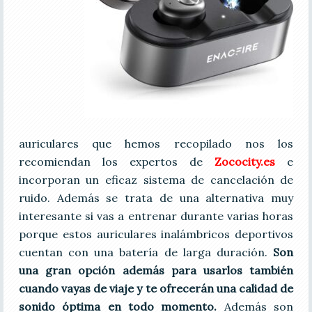
auriculares que hemos recopilado nos los
recomiendan los expertos de
Zococity.es
e
incorporan un eficaz sistema de cancelación de
ruido. Además se trata de una alternativa muy
interesante si vas a entrenar durante varias horas
porque estos auriculares inalámbricos deportivos
cuentan con una batería de larga duración.
Son
una gran opción además para usarlos también
cuando vayas de viaje y te ofrecerán una calidad de
sonido óptima en todo momento.
Además son