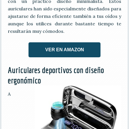
con un práctico diseño minimalista. Estos
auriculares han sido especialmente diseñados para
ajustarse de forma eficiente también a tus oídos y
aunque los utilices durante bastante tiempo te
resultarán muy cómodos.
VER EN AMAZON
Auriculares deportivos con diseño
ergonómico
A