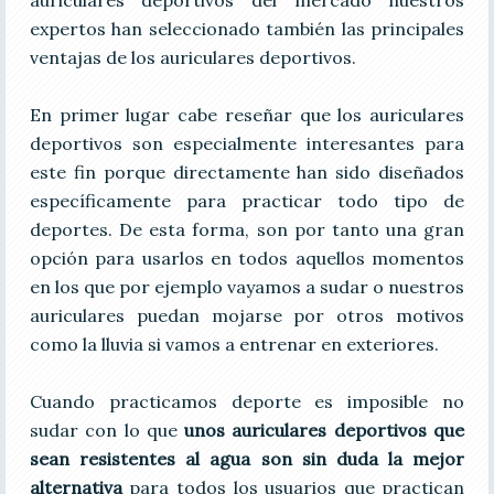
auriculares deportivos del mercado nuestros
expertos han seleccionado también las principales
ventajas de los auriculares deportivos.
En primer lugar cabe reseñar que los auriculares
deportivos son especialmente interesantes para
este fin porque directamente han sido diseñados
específicamente para practicar todo tipo de
deportes. De esta forma, son por tanto una gran
opción para usarlos en todos aquellos momentos
en los que por ejemplo vayamos a sudar o nuestros
auriculares puedan mojarse por otros motivos
como la lluvia si vamos a entrenar en exteriores.
Cuando practicamos deporte es imposible no
sudar con lo que
unos auriculares deportivos que
sean resistentes al agua son sin duda la mejor
alternativa
para todos los usuarios que practican