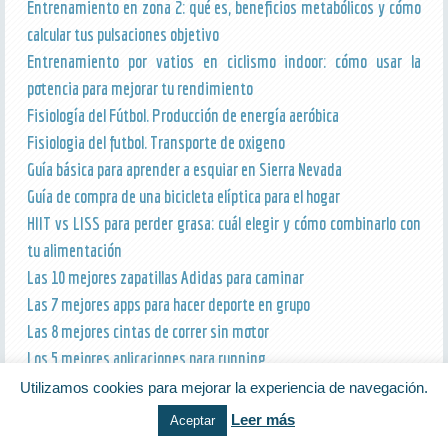
Entrenamiento en zona 2: qué es, beneficios metabólicos y cómo
calcular tus pulsaciones objetivo
Entrenamiento por vatios en ciclismo indoor: cómo usar la
potencia para mejorar tu rendimiento
Fisiología del Fútbol. Producción de energía aeróbica
Fisiologia del futbol. Transporte de oxigeno
Guía básica para aprender a esquiar en Sierra Nevada
Guía de compra de una bicicleta elíptica para el hogar
HIIT vs LISS para perder grasa: cuál elegir y cómo combinarlo con
tu alimentación
Las 10 mejores zapatillas Adidas para caminar
Las 7 mejores apps para hacer deporte en grupo
Las 8 mejores cintas de correr sin motor
Los 5 mejores aplicaciones para running
Los 6 mejores bañadores deportivos
Utilizamos cookies para mejorar la experiencia de navegación.
Los estiramientos. Parte I
Leer más
Aceptar
Los estiramientos. Parte II