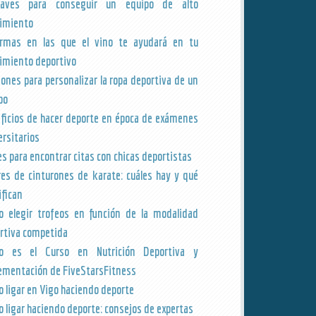
laves para conseguir un equipo de alto
imiento
rmas en las que el vino te ayudará en tu
imiento deportivo
zones para personalizar la ropa deportiva de un
po
ficios de hacer deporte en época de exámenes
ersitarios
es para encontrar citas con chicas deportistas
res de cinturones de karate: cuáles hay y qué
ifican
 elegir trofeos en función de la modalidad
rtiva competida
o es el Curso en Nutrición Deportiva y
ementación de FiveStarsFitness
 ligar en Vigo haciendo deporte
 ligar haciendo deporte: consejos de expertas