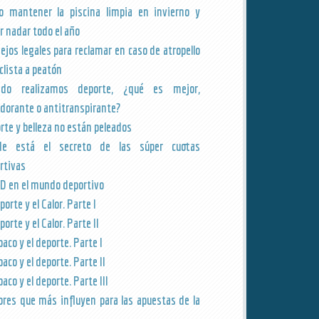
 mantener la piscina limpia en invierno y
r nadar todo el año
ejos legales para reclamar en caso de atropello
clista a peatón
ndo realizamos deporte, ¿qué es mejor,
dorante o antitranspirante?
rte y belleza no están peleados
de está el secreto de las súper cuotas
rtivas
BD en el mundo deportivo
porte y el Calor. Parte I
porte y el Calor. Parte II
baco y el deporte. Parte I
baco y el deporte. Parte II
baco y el deporte. Parte III
ores que más influyen para las apuestas de la