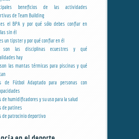
ncipales beneficios de las actividades
rtivas de Team Building
es el BPA y por qué sólo debes confiar en
las sin él
s un tipster y por qué confiar en él
 son las disciplinas ecuestres y qué
lidades hay
son las mantas térmicas para piscinas y qué
tan
os de Fútbol Adaptado para personas con
apacidades
s de humidificadores y su uso para la salud
s de patines
s de patrocinio deportivo
encia en el deporte