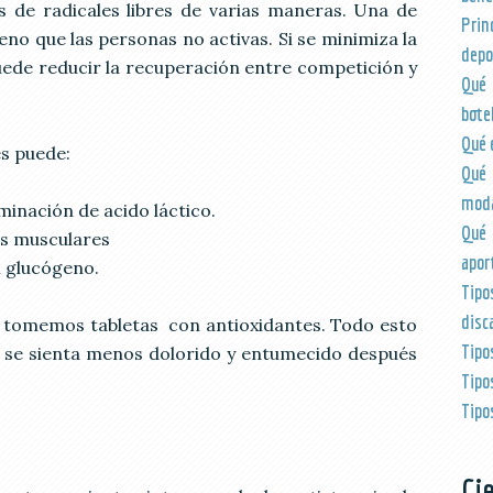
 de radicales libres de varias maneras. Una de
Pri
no que las personas no activas. Si se minimiza la
depo
uede reducir la recuperación entre competición y
Qué 
botel
Qué e
es puede:
Qué
moda
minación de acido láctico.
Qué 
as musculares
apor
l glucógeno.
Tip
disc
cio tomemos tabletas con antioxidantes. Todo esto
Tipo
ga se sienta menos dolorido y entumecido después
Tipo
Tipo
Ci