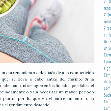
7 c
rend
7 fo
rend
7 ra
equi
Bene
univ
Clav
Colo
sign
as un entrenamiento o después de una competición
Cómo
 que se lleva a cabo antes del mismo. Si la
depo
a adecuada, ni se ingieren los líquidos perdidos, el
Cóm
decuadamente o va a necesitar un mayor periodo
Supl
a punto, por lo que en el entrenamiento o la
Cómo
er el rendimiento deseado.
Cómo