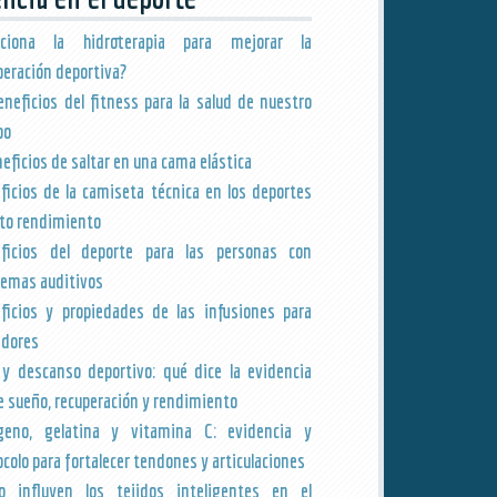
nciona la hidroterapia para mejorar la
peración deportiva?
eneficios del fitness para la salud de nuestro
po
neficios de saltar en una cama elástica
ficios de la camiseta técnica en los deportes
lto rendimiento
ficios del deporte para las personas con
lemas auditivos
ficios y propiedades de las infusiones para
edores
y descanso deportivo: qué dice la evidencia
e sueño, recuperación y rendimiento
geno, gelatina y vitamina C: evidencia y
ocolo para fortalecer tendones y articulaciones
 influyen los tejidos inteligentes en el