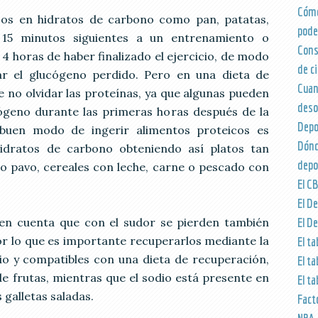
Cómo
cos en hidratos de carbono como pan, patatas,
pode
s 15 minutos siguientes a un entrenamiento o
Cons
 4 horas de haber finalizado el ejercicio, de modo
de ci
r el glucógeno perdido. Pero en una dieta de
Cua
 no olvidar las proteínas, ya que algunas pueden
deso
ógeno durante las primeras horas después de la
Depo
buen modo de ingerir alimentos proteicos es
Dón
idratos de carbono obteniendo así platos tan
depo
o pavo, cereales con leche, carne o pescado con
El C
El De
en cuenta que con el sudor se pierden también
El De
or lo que es importante recuperarlos mediante la
El ta
sio y compatibles con una dieta de recuperación,
El ta
de frutas, mientras que el sodio está presente en
El ta
 galletas saladas.
Fact