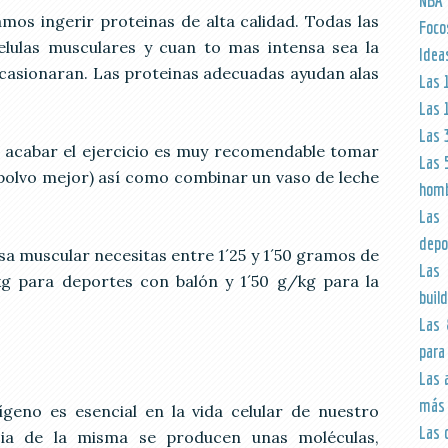
NBA
mos ingerir proteinas de alta calidad. Todas las
Foco
elulas musculares y cuan to mas intensa sea la
Idea
 ocasionaran. Las proteinas adecuadas ayudan alas
Las 
Las 
Las 
 acabar el ejercicio es muy recomendable tomar
Las 
n polvo mejor) así como combinar un vaso de leche
hom
Las 
depo
a muscular necesitas entre 1´25 y 1´50 gramos de
Las 
kg para deportes con balón y 1´50 g/kg para la
build
Las 
para
Las 
más 
geno es esencial en la vida celular de nuestro
Las 
ia de la misma se producen unas moléculas,