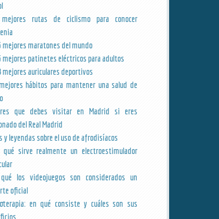
ol
 mejores rutas de ciclismo para conocer
venia
5 mejores maratones del mundo
5 mejores patinetes eléctricos para adultos
8 mejores auriculares deportivos
mejores hábitos para mantener una salud de
ro
res que debes visitar en Madrid si eres
ionado del Real Madrid
s y leyendas sobre el uso de afrodisíacos
 qué sirve realmente un electroestimulador
ular
qué los videojuegos son considerados un
te oficial
oterapia: en qué consiste y cuáles son sus
ficios