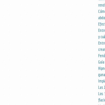
rend
Cómo
abd
Efec
Entr
y cu
Entr
crea
Fenó
Guía
Hipn
gana
Impl
Las 
Los 
flac