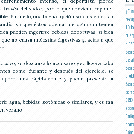
ntrenamiento intenso, el deportista pierde
a través del sudor, por lo que conviene reponer
¿Fu
ible. Para ello, una buena opción son los zumos o
recu
sandía, ya que éstos además de agua contienen
10 b
ién pueden ingerirse bebidas deportivas, si bien
cuer
 que no causa molestias digestivas gracias a que
8 be
mo.
Bene
de a
cesivo, se descansa lo necesario y se lleva a cabo
Bene
ntes como durante y después del ejercicio, se
prob
ecupere más rápidamente y pueda prevenir la
Bene
corr
CBD 
ir agua, bebidas isotónicas o similares, y es tan
sobr
en verano
Colá
prot
Cómo