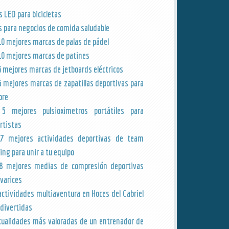
s LED para bicicletas
s para negocios de comida saludable
10 mejores marcas de palas de pádel
10 mejores marcas de patines
3 mejores marcas de jetboards eléctricos
5 mejores marcas de zapatillas deportivas para
bre
5 mejores pulsioximetros portátiles para
rtistas
7 mejores actividades deportivas de team
ing para unir a tu equipo
8 mejores medias de compresión deportivas
 varices
actividades multiaventura en Hoces del Cabriel
divertidas
cualidades más valoradas de un entrenador de