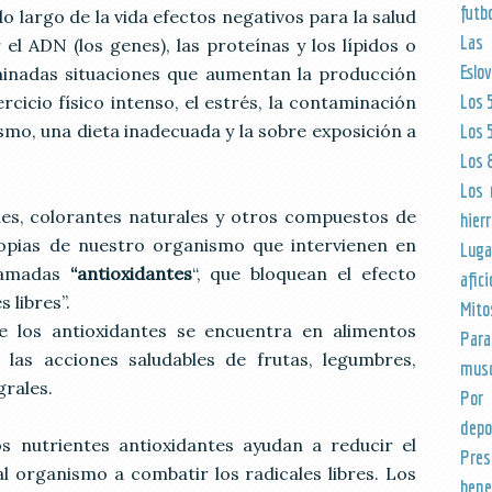
futb
lo largo de la vida efectos negativos para la salud
Las
el ADN (los genes), las proteínas y los lípidos o
Eslo
rminadas situaciones que aumentan la producción
Los 
jercicio físico intenso, el estrés, la contaminación
ismo, una dieta inadecuada y la sobre exposición a
Los 
Los 
Los 
es, colorantes naturales y otros compuestos de
hier
ropias de nuestro organismo que intervienen en
Luga
llamadas
“antioxidantes
“, que bloquean el efecto
afic
 libres”.
Mito
de los antioxidantes se encuentra en alimentos
Para
 las acciones saludables de frutas, legumbres,
musc
grales.
Por 
depor
s nutrientes antioxidantes ayudan a reducir el
Pres
 organismo a combatir los radicales libres. Los
bene