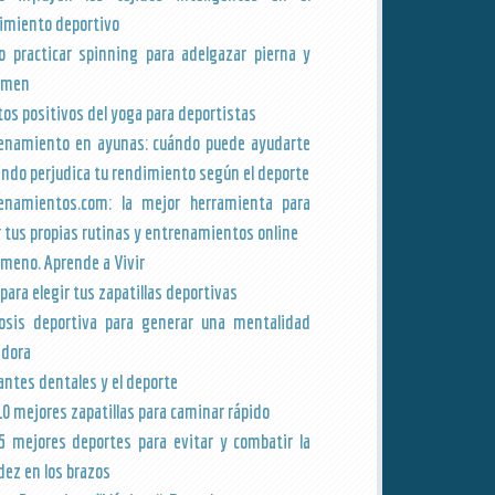
imiento deportivo
 practicar spinning para adelgazar pierna y
omen
tos positivos del yoga para deportistas
enamiento en ayunas: cuándo puede ayudarte
ándo perjudica tu rendimiento según el deporte
enamientos.com: la mejor herramienta para
r tus propias rutinas y entrenamientos online
meno. Aprende a Vivir
 para elegir tus zapatillas deportivas
osis deportiva para generar una mentalidad
dora
antes dentales y el deporte
10 mejores zapatillas para caminar rápido
5 mejores deportes para evitar y combatir la
idez en los brazos