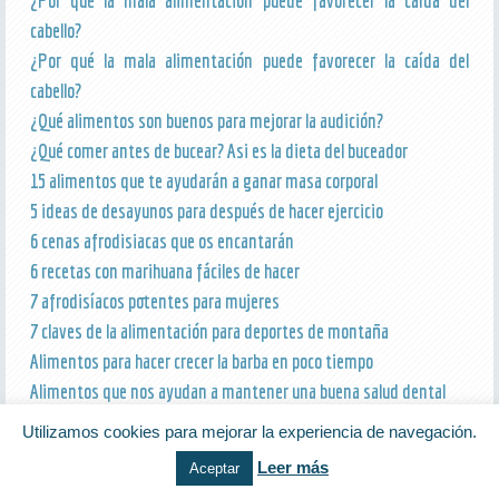
¿Por qué la mala alimentación puede favorecer la caída del
cabello?
¿Por qué la mala alimentación puede favorecer la caída del
cabello?
¿Qué alimentos son buenos para mejorar la audición?
¿Qué comer antes de bucear? Asi es la dieta del buceador
15 alimentos que te ayudarán a ganar masa corporal
5 ideas de desayunos para después de hacer ejercicio
6 cenas afrodisiacas que os encantarán
6 recetas con marihuana fáciles de hacer
7 afrodisíacos potentes para mujeres
7 claves de la alimentación para deportes de montaña
Alimentos para hacer crecer la barba en poco tiempo
Alimentos que nos ayudan a mantener una buena salud dental
Alimentos recomendados para un deportista de alto rendimiento
Utilizamos cookies para mejorar la experiencia de navegación.
Alimentos: Origen y su Clasificación
Leer más
Aceptar
Batidora o licuadora: ¿qué necesitas?