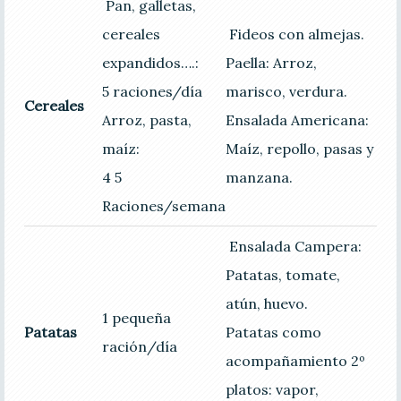
Pan, galletas,
cereales
Fideos con almejas.
expandidos….:
Paella: Arroz,
5 raciones/día
marisco, verdura.
Cereales
Arroz, pasta,
Ensalada Americana:
maíz:
Maíz, repollo, pasas y
4 5
manzana.
Raciones/semana
Ensalada Campera:
Patatas, tomate,
atún, huevo.
1 pequeña
Patatas
Patatas como
ración/día
acompañamiento 2º
platos: vapor,