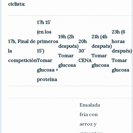
ciclista:
17h 15´
(en los
23h (6
19h (2h
21h (4h
17h, Final de
primeros
20h
horas
después)
después)
la
15´)
30´
después)
Tomar
Tomar
competición
Tomar
CENA
Tomar
glucosa
glucosa
glucosa +
glucosa
proteína
Ensalada
fría con
arroz y