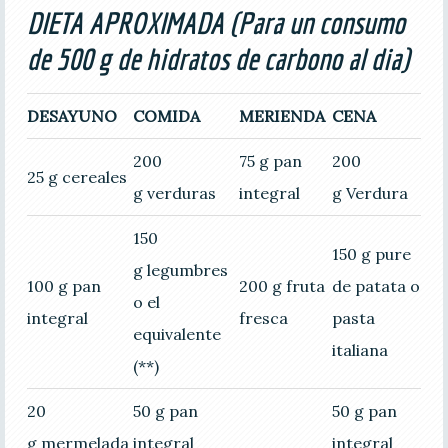
DIETA APROXIMADA (Para un consumo
de 500 g de hidratos de carbono al dia)
DESAYUNO
COMIDA
MERIENDA
CENA
200
75 g pan
200
25 g cereales
g verduras
integral
g Verdura
150
150 g pure
g legumbres
100 g pan
200 g fruta
de patata o
o el
integral
fresca
pasta
equivalente
italiana
(**)
20
50 g pan
50 g pan
g mermelada
integral
integral