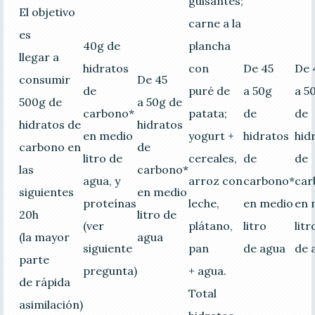
guisantes;
El objetivo
carne a la
es
40g de
plancha
llegar a
hidratos
con
De 45
De 
consumir
De 45
de
puré de
a 50g
a 50
500g de
a 50g de
carbono*
patata;
de
de
hidratos de
hidratos
en medio
yogurt +
hidratos
hid
carbono en
de
litro de
cereales,
de
de
las
carbono*
agua, y
arroz con
carbono*
car
siguientes
en medio
proteínas
leche,
en medio
en 
20h
litro de
(ver
plátano,
litro
litr
(la mayor
agua
siguiente
pan
de agua
de 
parte
pregunta)
+ agua.
de rápida
Total
asimilación)