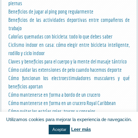
piernas
Beneficios de jugar al ping pong regularmente
Beneficios de las actividades deportivas entre compañeros de
trabajo
Calorías quemadas con bicicleta: todo lo que debes saber
Ciclismo indoor en casa: cómo elegir entre bicicleta inteligente,
rodillo y ciclo indoor
Claves y beneficios para el cuerpo y la mente del masaje tántrico
Cómo cuidar las extensiones de pelo cuando hacemos deporte
Cómo funcionan los electroestimuladores musculares y qué
beneficios aportan
Cómo mantenerse en forma a bordo de un crucero
Cómo mantenerse en forma en un crucero Royal Caribbean
Cómo quitar las estrías rojas: trucos y consejos
Cómo se usa la máquina Smith: guía básica
Utilizamos cookies para mejorar la experiencia de navegación.
Consejos para un entrenamiento de motocross
Leer más
Aceptar
Cuánto cuesta un entrenador personal