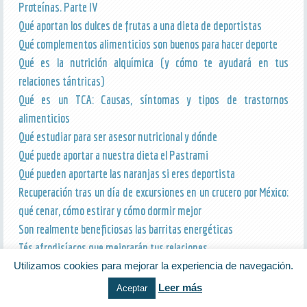
Proteínas. Parte IV
Qué aportan los dulces de frutas a una dieta de deportistas
Qué complementos alimenticios son buenos para hacer deporte
Qué es la nutrición alquímica (y cómo te ayudará en tus
relaciones tántricas)
Qué es un TCA: Causas, síntomas y tipos de trastornos
alimenticios
Qué estudiar para ser asesor nutricional y dónde
Qué puede aportar a nuestra dieta el Pastrami
Qué pueden aportarte las naranjas si eres deportista
Recuperación tras un día de excursiones en un crucero por México:
qué cenar, cómo estirar y cómo dormir mejor
Son realmente beneficiosas las barritas energéticas
Tés afrodisíacos que mejorarán tus relaciones
Vitaminas para deportistas, ¿cuáles son las mejores?
Utilizamos cookies para mejorar la experiencia de navegación.
Leer más
Aceptar