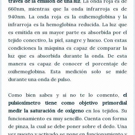
través de la emisión de una luz
. La onda roja es de
660nm, mientras que la onda infrarroja es de
940nm. La onda roja es la oxihemoglobina y la
infrarroja es la hemoglobina reducida. La luz que
es emitida en su mayor parte es absorbida por el
tejido conectivo, la piel, sangre y hueso. Con estas
condiciones la máquina es capaz de comparar la
luz que es absorbida durante la onda. De esta
manera es capaz de conocer el porcentaje de
oxihemoglobina. Esta medición solo se mide
durante una onda de pulso.
Como bien sabes y si no te lo comento,
el
pulsioxímetro tiene como objetivo primordial
medir la saturación de oxígeno
en los tejidos. Su
funcionamiento es muy sencillo. Cuenta con forma
de pinza, la cual se debe poner sobre el dedo. Una
vez puesto y activado se pone en funcionamiento y